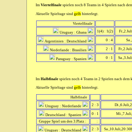
Im
Viertelfinale
spielen noch 8 Teams in 4 Spielen nach dem 
Aktuelle Spieltage sind
gelb
hinterlegt.
Viertelfinale
1(4) : 1(2)
Fr.,2.Ju
Uruguay : Ghana
0 : 4
Sa.,
Argentinien : Deutschland
2 : 1
Fr.,2.Jul
Niederlande : Brasilien
0 : 1
Sa.,3.Jul
Paraguay : Spanien
Im
Halbfinale
spielen noch 4 Teams in 2 Spielen nach dem k.
Aktuelle Spieltage sind
gelb
hinterlegt.
Halbfinale
2 : 3
Di.,6.Juli,
Uruguay : Niederlande
0 : 1
Mi.,7.Juli
Deutschland : Spanien
Gruppe Spiel um den 3.Platz :
:
2 : 3
Sa.,10.Juli,20:30h
Uruguay : Deutschland