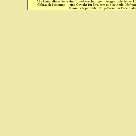
Alle Daten dieser Seite sind Live-Berechnungen. Programmierfehler kö
Gebrauch bestimmt - keine Gewähr für Irrtümer und keinerlei Haftung
theoretisch perfekten Kugelform der Erde, dahe