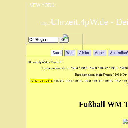
NEW YORK:
Uhrzeit.4pW.de - De
http://
Start
Welt
Afrika
Asien
Australien
Uhrzeit.4pW.de
/
Fussball
/
Europameisterschaft
/
1960
/
1964
/
1968
/
1972*
/
1976
/
1980
Europameisterschaft Frauen / 2001(D)*
Weltmeisterschaft
/
1930
/
1934
/
1938
/
1950
/
1954*
/
1958
/
1962
/
19
Fußball WM Ta